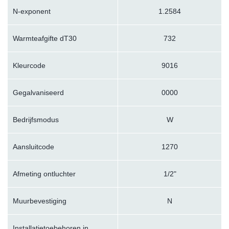
N-exponent
1.2584
Warmteafgifte dT30
732
Kleurcode
9016
Gegalvaniseerd
0000
Bedrijfsmodus
W
Aansluitcode
1270
Afmeting ontluchter
1/2"
Muurbevestiging
N
Installatietoebehoren in