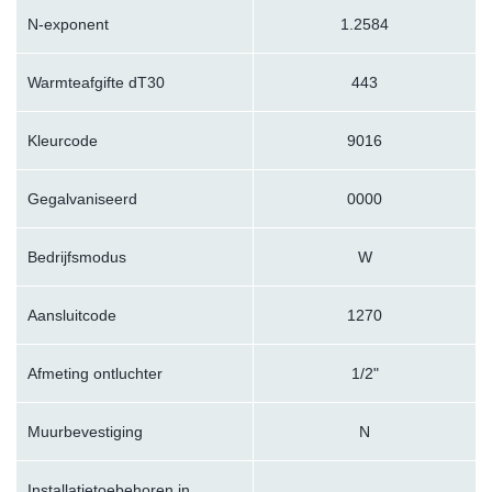
N-exponent
1.2584
Warmteafgifte dT30
443
Kleurcode
9016
Gegalvaniseerd
0000
Bedrijfsmodus
W
Aansluitcode
1270
Afmeting ontluchter
1/2"
Muurbevestiging
N
Installatietoebehoren in