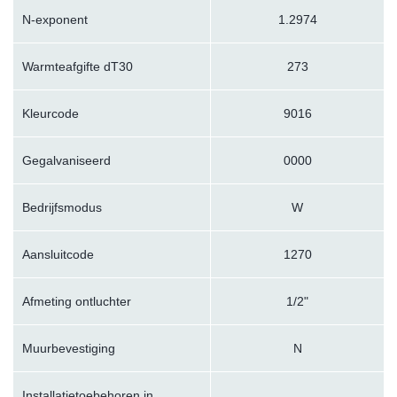
N-exponent
1.2974
Warmteafgifte dT30
273
Kleurcode
9016
Gegalvaniseerd
0000
Bedrijfsmodus
W
Aansluitcode
1270
Afmeting ontluchter
1/2"
Muurbevestiging
N
Installatietoebehoren in