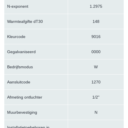
N-exponent
1.2975
Warmteafgifte dT30
148
Kleurcode
9016
Gegalvaniseerd
0000
Bedrijfsmodus
W
Aansluitcode
1270
Afmeting ontluchter
1/2"
Muurbevestiging
N
Installatietoebehoren in