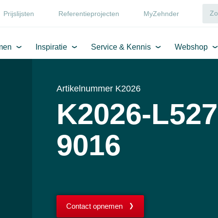
Prijslijsten
Referentieprojecten
MyZehnder
men
Inspiratie
Service & Kennis
Webshop
Artikelnummer K2026
K2026-L527
9016
Contact opnemen