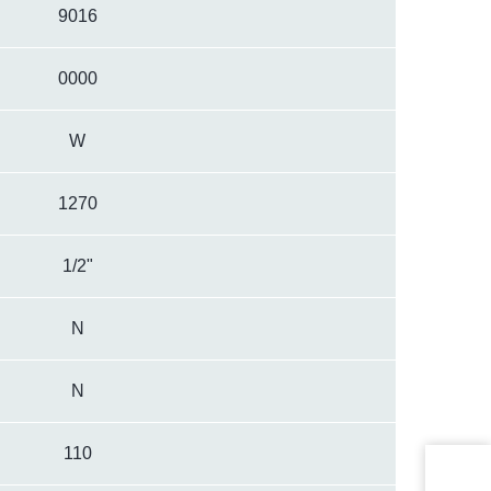
9016
0000
W
1270
1/2"
N
N
110