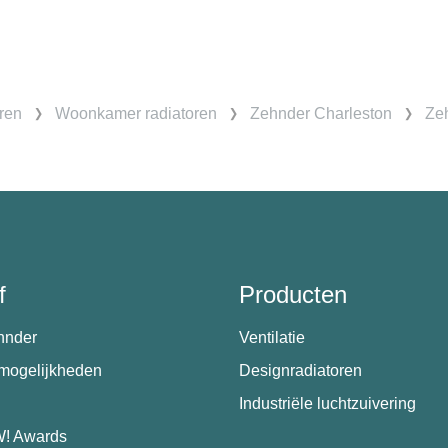
ren
Woonkamer radiatoren
Zehnder Charleston
Zeh
f
Producten
hnder
Ventilatie
emogelijkheden
Designradiatoren
Industriële luchtzuivering
! Awards