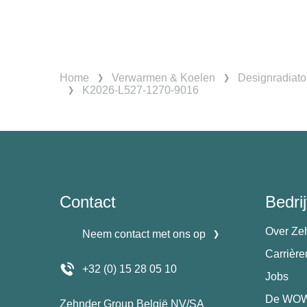
Home
Verwarmen & Koelen
Designradiato
K2026-L527-1270-9016
Contact
Bedrij
Over Ze
Neem contact met ons op
Carrièr
+32 (0) 15 28 05 10
Jobs
De WOW
Zehnder Group België NV/SA