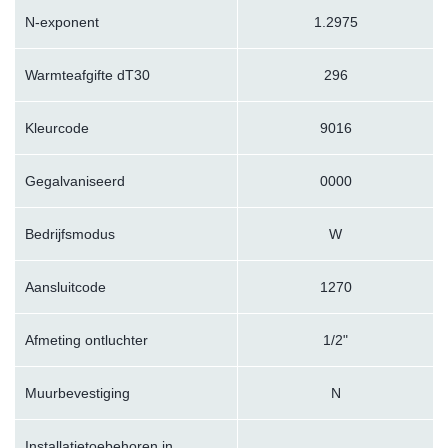
N-exponent
1.2975
Warmteafgifte dT30
296
Kleurcode
9016
Gegalvaniseerd
0000
Bedrijfsmodus
W
Aansluitcode
1270
Afmeting ontluchter
1/2"
Muurbevestiging
N
Installatietoebehoren in