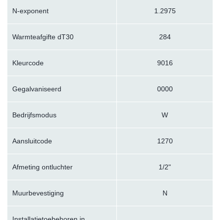
N-exponent
1.2975
Warmteafgifte dT30
284
Kleurcode
9016
Gegalvaniseerd
0000
Bedrijfsmodus
W
Aansluitcode
1270
Afmeting ontluchter
1/2"
Muurbevestiging
N
Installatietoebehoren in