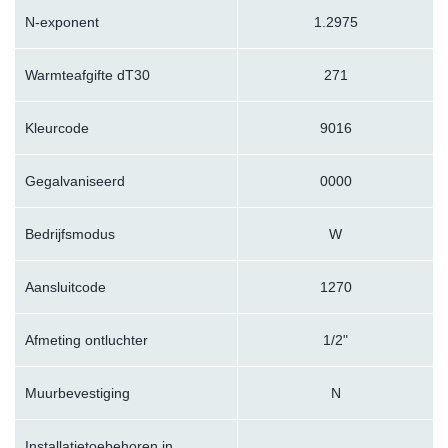
N-exponent
1.2975
Warmteafgifte dT30
271
Kleurcode
9016
Gegalvaniseerd
0000
Bedrijfsmodus
W
Aansluitcode
1270
Afmeting ontluchter
1/2"
Muurbevestiging
N
Installatietoebehoren in