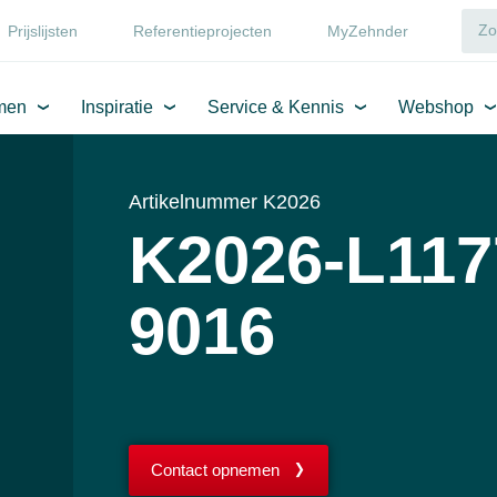
Prijslijsten
Referentieprojecten
MyZehnder
men
Inspiratie
Service & Kennis
Webshop
Artikelnummer K2026
K2026-L117
9016
Contact opnemen