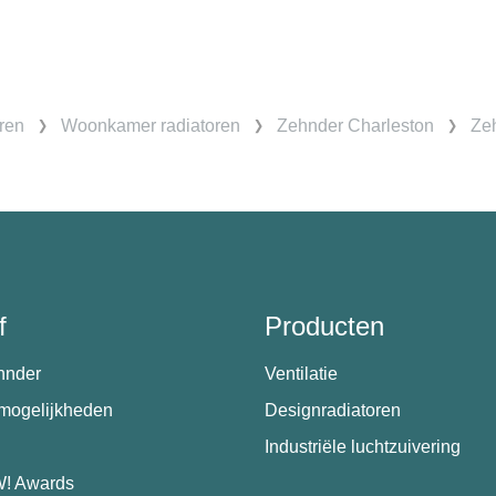
ren
Woonkamer radiatoren
Zehnder Charleston
Zeh
f
Producten
hnder
Ventilatie
emogelijkheden
Designradiatoren
Industriële luchtzuivering
! Awards