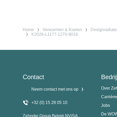
Home
Verwarmen & Koelen
Designradiato
K2026-L1177-1270-9016
Contact
Bedrij
Over Ze
Neem contact met ons op
Carrièr
+32 (0) 15 28 05 10
Jobs
De WOW
Zehnder Group België NV/SA