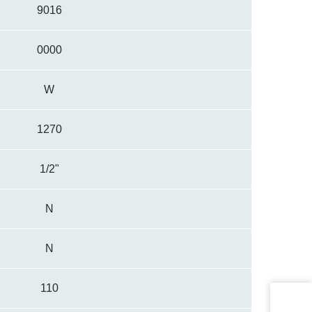
9016
0000
W
1270
1/2"
N
N
110