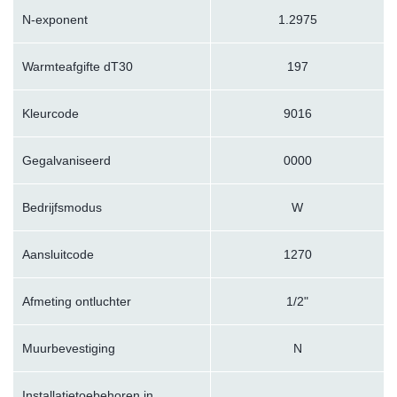
N-exponent
1.2975
Warmteafgifte dT30
197
Kleurcode
9016
Gegalvaniseerd
0000
Bedrijfsmodus
W
Aansluitcode
1270
Afmeting ontluchter
1/2"
Muurbevestiging
N
Installatietoebehoren in