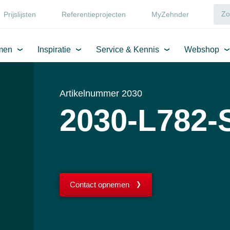
Prijslijsten
Referentieprojecten
MyZehnder
men
Inspiratie
Service & Kennis
Webshop
Artikelnummer 2030
2030-L782-
Contact opnemen