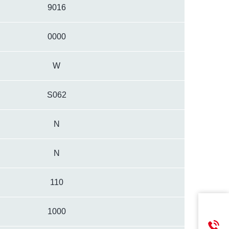
9016
0000
W
S062
N
N
110
1000