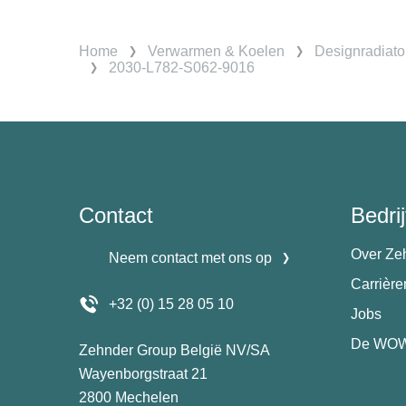
Home
Verwarmen & Koelen
Designradiato
2030-L782-S062-9016
Contact
Bedrij
Over Ze
Neem contact met ons op
Carrièr
+32 (0) 15 28 05 10
Jobs
De WOW
Zehnder Group België NV/SA
Wayenborgstraat 21
2800 Mechelen