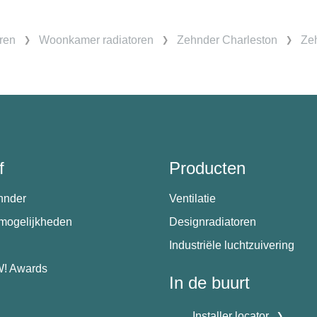
ren
Woonkamer radiatoren
Zehnder Charleston
Zeh
f
Producten
hnder
Ventilatie
emogelijkheden
Designradiatoren
Industriële luchtzuivering
! Awards
In de buurt
Installer locator