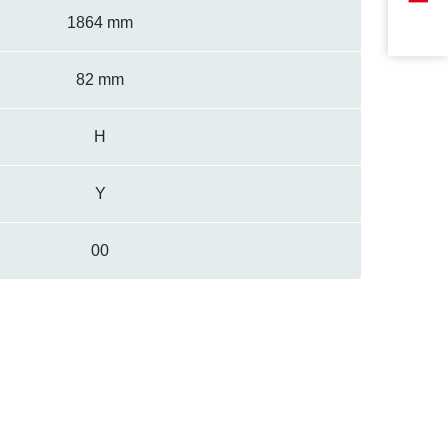
1864 mm
82 mm
H
Y
00