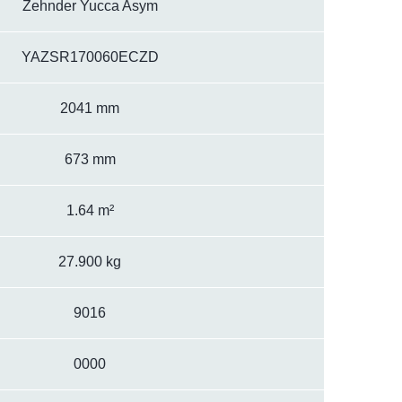
Zehnder Yucca Asym
YAZSR170060ECZD
2041 mm
673 mm
1.64 m²
27.900 kg
9016
0000