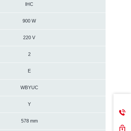
IHC
900 W
220 V
2
E
WBYUC
Y
578 mm