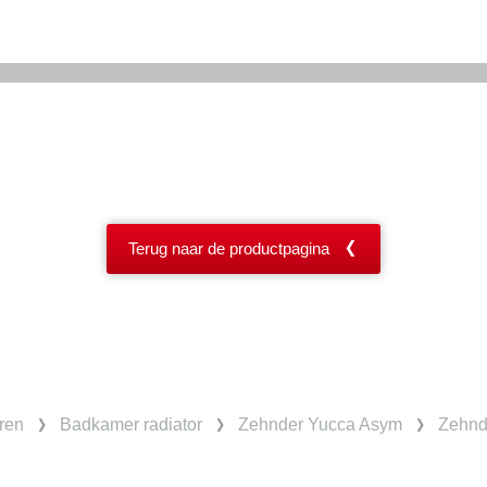
Terug naar de productpagina
ren
Badkamer radiator
Zehnder Yucca Asym
Zehnd