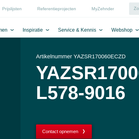
Prijslijsten
Referentieprojecten
MyZehnder
men
Inspiratie
Service & Kennis
Webshop
Artikelnummer YAZSR170060ECZD
YAZSR1700
L578-9016
Contact opnemen