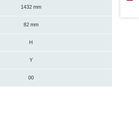
1432 mm
82 mm
H
Y
00