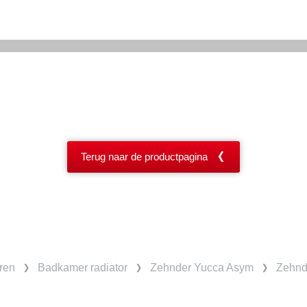
Terug naar de productpagina
ren
Badkamer radiator
Zehnder Yucca Asym
Zehnd