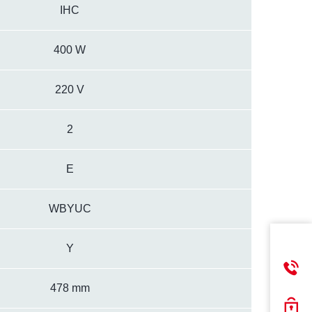
IHC
400 W
220 V
2
E
WBYUC
Y
478 mm