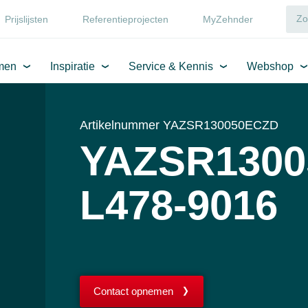
Prijslijsten
Referentieprojecten
MyZehnder
men
Inspiratie
Service & Kennis
Webshop
Artikelnummer YAZSR130050ECZD
YAZSR1300
L478-9016
Contact opnemen