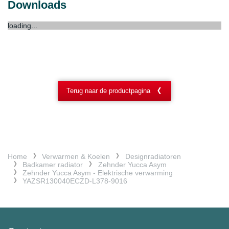
Downloads
loading...
Terug naar de productpagina
Home
Verwarmen & Koelen
Designradiatoren
Badkamer radiator
Zehnder Yucca Asym
Zehnder Yucca Asym - Elektrische verwarming
YAZSR130040ECZD-L378-9016