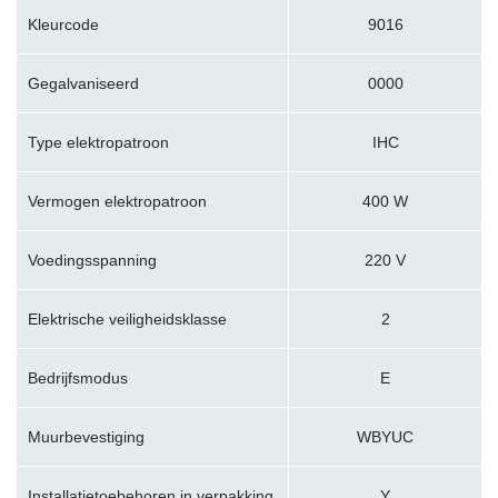
Kleurcode
9016
Gegalvaniseerd
0000
Type elektropatroon
IHC
Vermogen elektropatroon
400 W
Voedingsspanning
220 V
Elektrische veiligheidsklasse
2
Bedrijfsmodus
E
Muurbevestiging
WBYUC
Installatietoebehoren in verpakking
Y