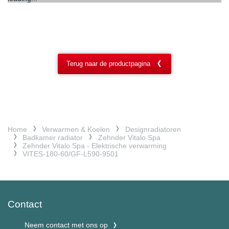
Terug naar de productpagina
Home
Verwarmen & Koelen
Designradiatoren
Badkamer radiator
Zehnder Vitalo Spa
Zehnder Vitalo Spa - Elektrische verwarming
VITES-180-60/GF-L590-9501
Contact
Neem contact met ons op