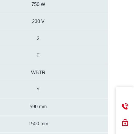
750 W
230 V
2
E
WBTR
Y
590 mm
1500 mm