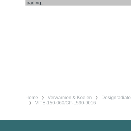
loading...
Home
Verwarmen & Koelen
Designradiato
VITE-150-060/GF-L590-9016