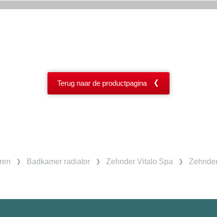
Terug naar de productpagina
ren
Badkamer radiator
Zehnder Vitalo Spa
Zehnder