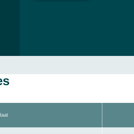
es
laat