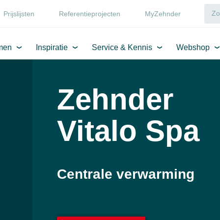
Prijslijsten
Referentieprojecten
MyZehnder
men
Inspiratie
Service & Kennis
Webshop
Zehnder
Vitalo Spa
Centrale verwarming