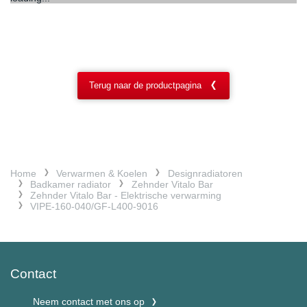
Terug naar de productpagina
Home
Verwarmen & Koelen
Designradiatoren
Badkamer radiator
Zehnder Vitalo Bar
Zehnder Vitalo Bar - Elektrische verwarming
VIPE-160-040/GF-L400-9016
Contact
Neem contact met ons op