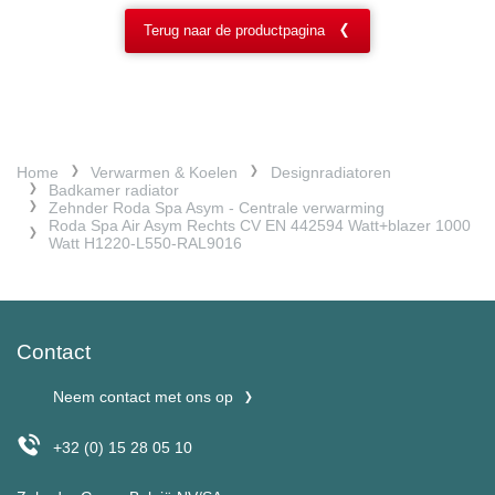
Terug naar de productpagina
Home
Verwarmen & Koelen
Designradiatoren
Badkamer radiator
Zehnder Roda Spa Asym - Centrale verwarming
Roda Spa Air Asym Rechts CV EN 442594 Watt+blazer 1000
Watt H1220-L550-RAL9016
Contact
Neem contact met ons op
+32 (0) 15 28 05 10