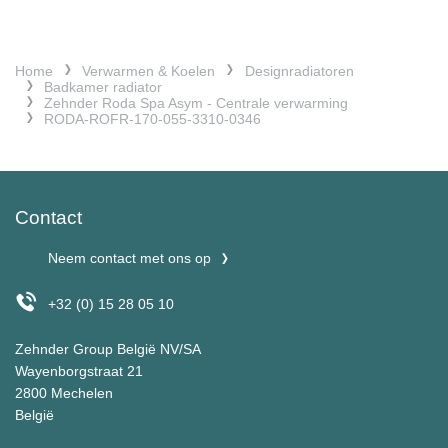
Home
Verwarmen & Koelen
Designradiatoren
Badkamer radiator
Zehnder Roda Spa Asym - Centrale verwarming
RODA-ROFR-170-055-3310-0346
Contact
Neem contact met ons op
+32 (0) 15 28 05 10
Zehnder Group België NV/SA
Wayenborgstraat 21
2800 Mechelen
België