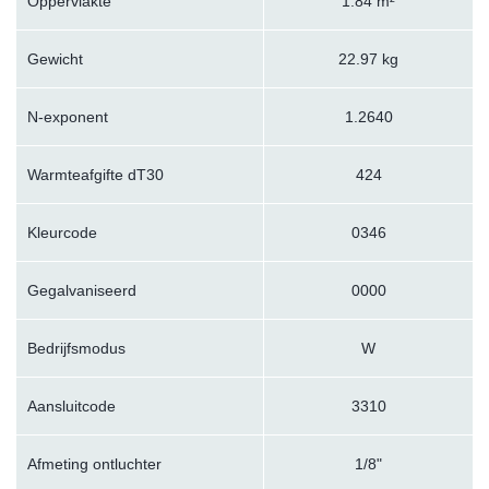
Oppervlakte
1.84 m²
Gewicht
22.97 kg
N-exponent
1.2640
Warmteafgifte dT30
424
Kleurcode
0346
Gegalvaniseerd
0000
Bedrijfsmodus
W
Aansluitcode
3310
Afmeting ontluchter
1/8"