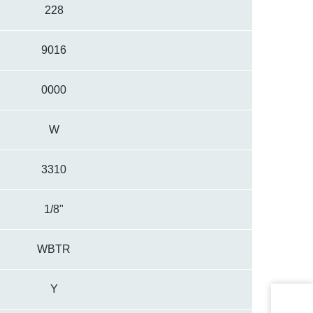
228
9016
0000
W
3310
1/8"
WBTR
Y