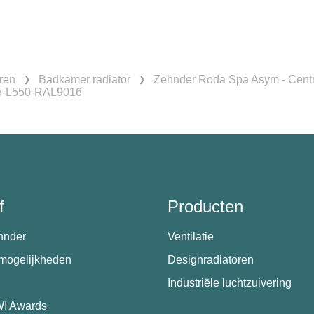
ren
Badkamer radiator
Zehnder Roda Spa Asym - Cent
5-L550-RAL9016
f
Producten
hnder
Ventilatie
emogelijkheden
Designradiatoren
Industriële luchtzuivering
! Awards