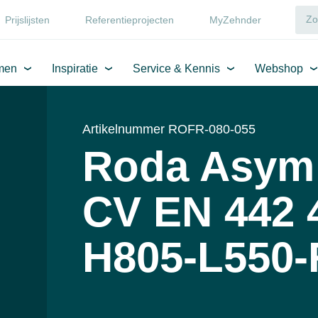
Prijslijsten
Referentieprojecten
MyZehnder
men
Inspiratie
Service & Kennis
Webshop
Artikelnummer ROFR-080-055
Roda Asym
CV EN 442 
H805-L550