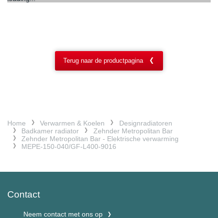
Terug naar de productpagina
Home
Verwarmen & Koelen
Designradiatoren
Badkamer radiator
Zehnder Metropolitan Bar
Zehnder Metropolitan Bar - Elektrische verwarming
MEPE-150-040/GF-L400-9016
Contact
Neem contact met ons op