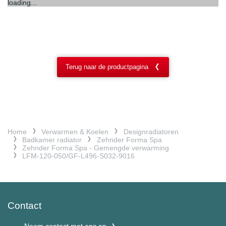
loading...
Terug naar de productpagina
Home
Verwarmen & Koelen
Designradiatoren
Badkamer radiator
Zehnder Forma Spa
Zehnder Forma Spa - Gemengde verwarming
LFM-120-050/GF-L496-S032-9016
Contact