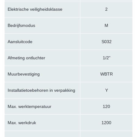
Elektrische veiligheidsklasse
2
Bedrijfsmodus
M
Aansluitcode
S032
Afmeting ontluchter
1/2"
Muurbevestiging
WBTR
Installatietoebehoren in verpakking
Y
Max. werktemperatuur
120
Max. werkdruk
1200