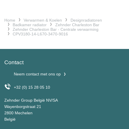
Home
Verwarmen & Koelen
Designradiatoren
Badkamer radiator
Zehnder Charleston Bar
Zehnder Charleston Bar - Centrale verwarming
CPV3180-14-L670-3470-9016
Contact
Neem contact met ons op
+32 (0) 15 28 05 10
Zehnder Group België NV/SA
Wayenborgstraat 21
2800 Mechelen
België