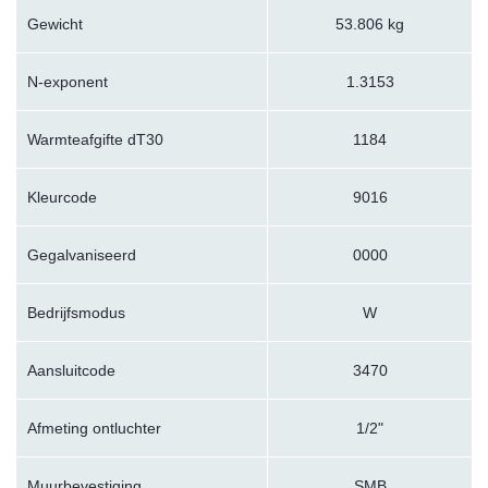
Gewicht
53.806 kg
N-exponent
1.3153
Warmteafgifte dT30
1184
Kleurcode
9016
Gegalvaniseerd
0000
Bedrijfsmodus
W
Aansluitcode
3470
Afmeting ontluchter
1/2"
Muurbevestiging
SMB