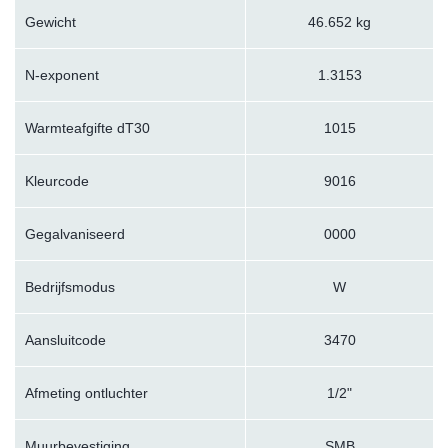
Gewicht
46.652 kg
N-exponent
1.3153
Warmteafgifte dT30
1015
Kleurcode
9016
Gegalvaniseerd
0000
Bedrijfsmodus
W
Aansluitcode
3470
Afmeting ontluchter
1/2"
Muurbevestiging
SMB