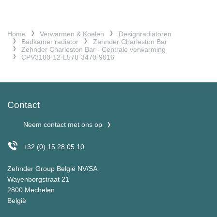
Home
Verwarmen & Koelen
Designradiatoren
Badkamer radiator
Zehnder Charleston Bar
Zehnder Charleston Bar - Centrale verwarming
CPV3180-12-L578-3470-9016
Contact
Neem contact met ons op
+32 (0) 15 28 05 10
Zehnder Group België NV/SA
Wayenborgstraat 21
2800 Mechelen
België