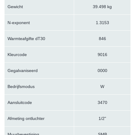
Gewicht
39.498 kg
N-exponent
1.3153
Warmteafgifte dT30
846
Kleurcode
9016
Gegalvaniseerd
0000
Bedrijfsmodus
W
Aansluitcode
3470
Afmeting ontluchter
1/2"
Muurbevestiging
SMB