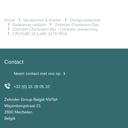
Home
Verwarmen & Koelen
Designradiatoren
Badkamer radiator
Zehnder Charleston Bar
Zehnder Charleston Bar - Centrale verwarming
CPV3180-10-L486-3470-9016
Contact
Neem contact met ons op
+32 (0) 15 28 05 10
Zehnder Group België NV/SA
Wayenborgstraat 21
2800 Mechelen
België