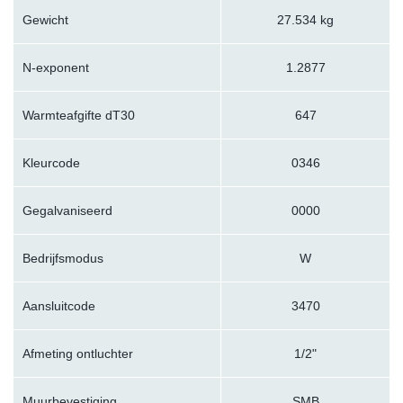
Gewicht
27.534 kg
N-exponent
1.2877
Warmteafgifte dT30
647
Kleurcode
0346
Gegalvaniseerd
0000
Bedrijfsmodus
W
Aansluitcode
3470
Afmeting ontluchter
1/2"
Muurbevestiging
SMB