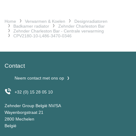
Home
Verwarmen & Koelen
Designradiatoren
Badkamer radiator
Zehnder Charleston Bar
Zehnder Charleston Bar - Centrale verwarming
CPV2180-10-L486-3470-0346
Contact
Neem contact met ons op
+32 (0) 15 28 05 10
Zehnder Group België NV/SA
Wayenborgstraat 21
2800 Mechelen
België