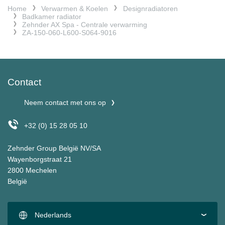
Home
Verwarmen & Koelen
Designradiatoren
Badkamer radiator
Zehnder AX Spa - Centrale verwarming
ZA-150-060-L600-S064-9016
Contact
Neem contact met ons op
+32 (0) 15 28 05 10
Zehnder Group België NV/SA
Wayenborgstraat 21
2800 Mechelen
België
Nederlands