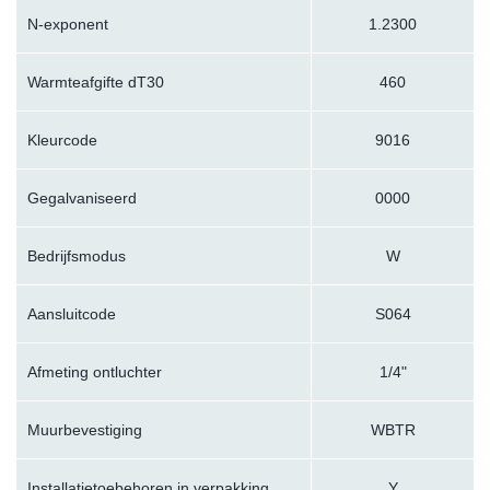
N-exponent
1.2300
Warmteafgifte dT30
460
Kleurcode
9016
Gegalvaniseerd
0000
Bedrijfsmodus
W
Aansluitcode
S064
Afmeting ontluchter
1/4"
Muurbevestiging
WBTR
Installatietoebehoren in verpakking
Y