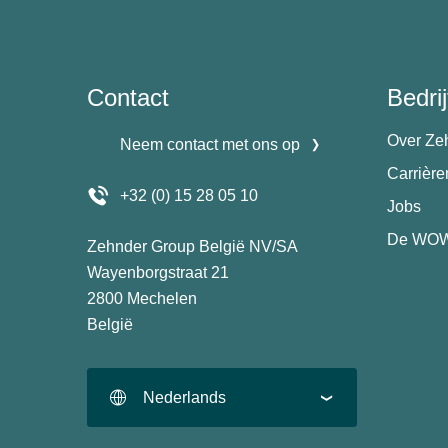
Contact
Bedrij
Over Ze
Neem contact met ons op
Carrièr
+32 (0) 15 28 05 10
Jobs
De WOW
Zehnder Group België NV/SA
Wayenborgstraat 21
2800 Mechelen
België
Nederlands