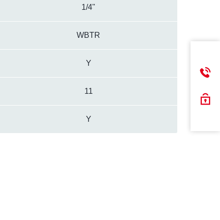
1/4"
WBTR
Y
11
Y