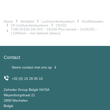
Home
Ventilatie
Luchtverdeelsysteem
Hoofdkanalen
CK luchtverdeelsysteem
CK150
TUB-CK150-1M-2PC - CK150 Plus kanaal – 2xCK150 –
L1000mm - met deksels (beton)
Contact
Neem contact met ons op
+32 (0) 15 28 05 10
Zehnder Group België NV/SA
Wayenborgstraat 21
2800 Mechelen
België