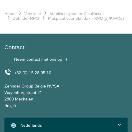
Home
Ventilatie
Ventilatiesysteem C collectief
Zehnder RPM
Plakplaat voor plat dak - RPM(e)/KPM(e)
Contact
Neem contact met ons op
+32 (0) 15 28 05 10
Zehnder Group België NV/SA
Wayenborgstraat 21
2800 Mechelen
België
Nederlands