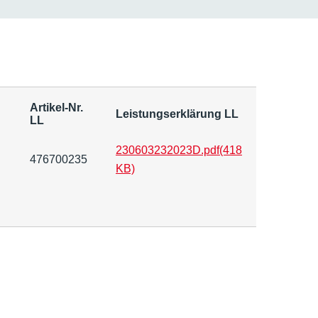
Artikel-Nr.
Leistungserklärung LL
LL
230603232023D.pdf
(418
476700235
KB)