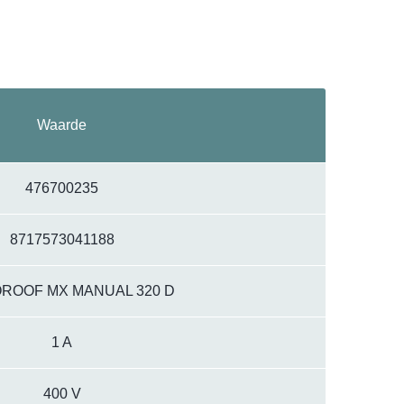
Waarde
476700235
8717573041188
ROOF MX MANUAL 320 D
1 A
400 V