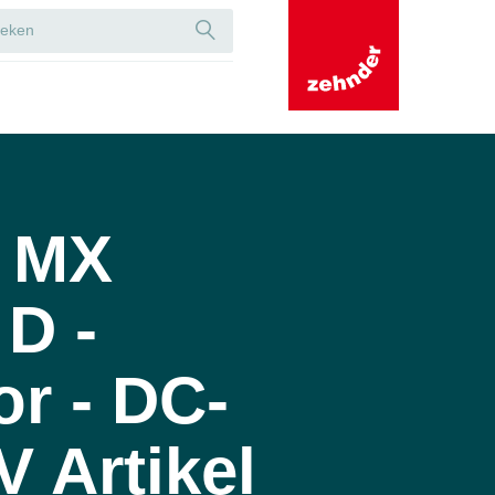
 MX
D -
or - DC-
V Artikel