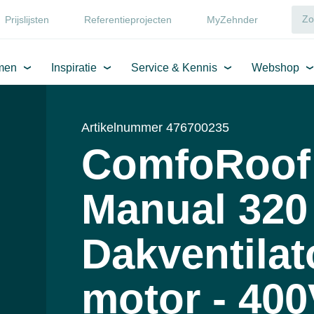
Prijslijsten
Referentieprojecten
MyZehnder
men
Inspiratie
Service & Kennis
Webshop
Artikelnummer 476700235
ComfoRoof
Manual 320 
Dakventilat
motor - 400