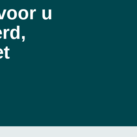
 voor u
rd,
et