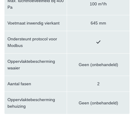
Max. luchthoeveelheid bij 400
100 m³/h
Pa
Voetmaat inwendig vierkant
645 mm
Ondersteunt protocol voor
Modbus
Oppervlaktebescherming
Geen (onbehandeld)
waaier
Aantal fasen
2
Oppervlaktebescherming
Geen (onbehandeld)
behuizing