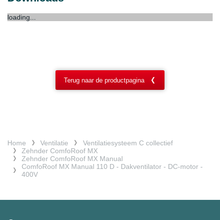
loading...
Terug naar de productpagina
Home
Ventilatie
Ventilatiesysteem C collectief
Zehnder ComfoRoof MX
Zehnder ComfoRoof MX Manual
ComfoRoof MX Manual 110 D - Dakventilator - DC-motor -
400V