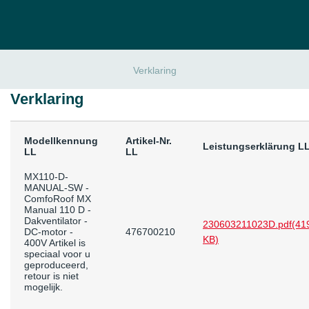
Verklaring
Verklaring
Modellkennung
Artikel-Nr.
Leistungserklärung L
LL
LL
MX110-D-
MANUAL-SW -
ComfoRoof MX
Manual 110 D -
Dakventilator -
230603211023D.pdf
(41
DC-motor -
476700210
KB)
400V Artikel is
speciaal voor u
geproduceerd,
retour is niet
mogelijk.