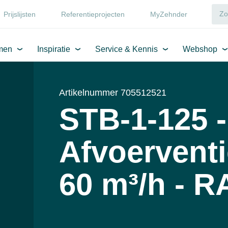
Prijslijsten
Referentieprojecten
MyZehnder
men
Inspiratie
Service & Kennis
Webshop
Artikelnummer 705512521
STB-1-125 -
Afvoerventi
60 m³/h - 