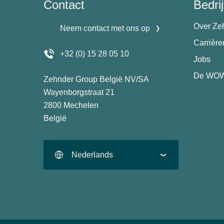
Contact
Bedrij
Over Ze
Neem contact met ons op
Carrièr
+32 (0) 15 28 05 10
Jobs
De WOW
Zehnder Group België NV/SA
Wayenborgstraat 21
2800 Mechelen
België
Nederlands