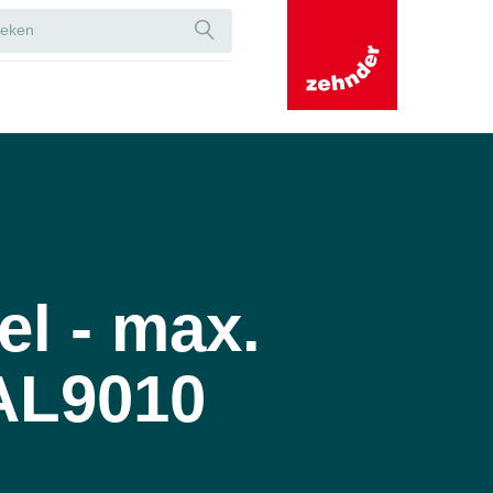
el - max.
RAL9010