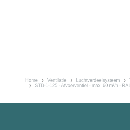
Home
Ventilatie
Luchtverdeelsysteem
STB-1-125 - Afvoerventiel - max. 60 m³/h - R