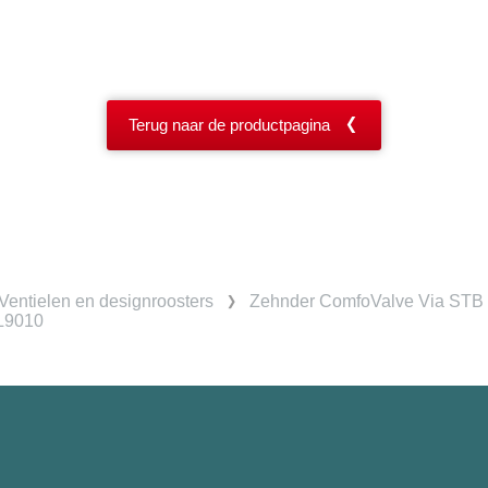
Terug naar de productpagina
Ventielen en designroosters
Zehnder ComfoValve Via STB
AL9010