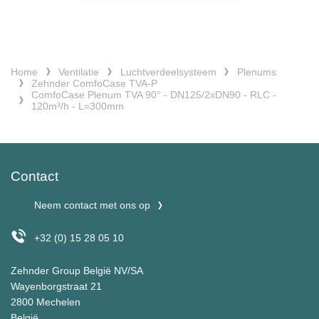
Home
Ventilatie
Luchtverdeelsysteem
Plenums
Zehnder ComfoCase TVA-P
ComfoCase Plenum TVA 90° - DN125/2xDN90 - RLC -
120m³/h - L=300mm
Contact
Neem contact met ons op
+32 (0) 15 28 05 10
Zehnder Group België NV/SA
Wayenborgstraat 21
2800 Mechelen
België