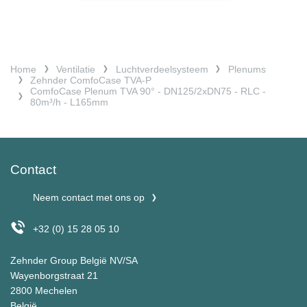
Home
Ventilatie
Luchtverdeelsysteem
Plenums
Zehnder ComfoCase TVA-P
ComfoCase Plenum TVA 90° - DN125/2xDN75 - RLC -
80m³/h - L165mm
Contact
Neem contact met ons op
+32 (0) 15 28 05 10
Zehnder Group België NV/SA
Wayenborgstraat 21
2800 Mechelen
België