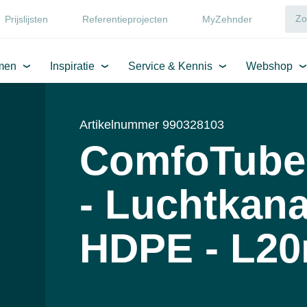
Prijslijsten
Referentieprojecten
MyZehnder
men
Inspiratie
Service & Kennis
Webshop
Artikelnummer 990328103
ComfoTube
- Luchtkana
HDPE - L2