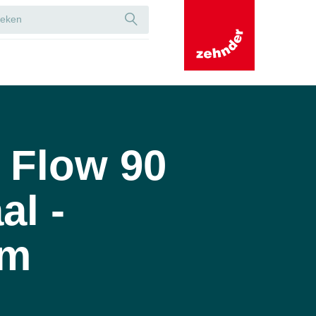
 Flow 90
al -
0m