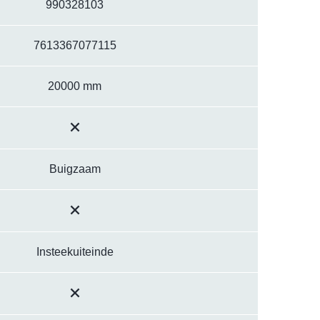
990328103
7613367077115
20000 mm
Buigzaam
Insteekuiteinde