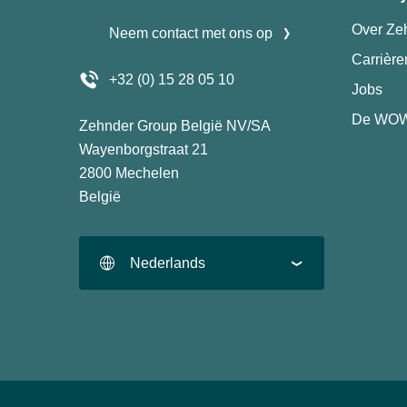
Over Ze
Neem contact met ons op
Carrièr
+32 (0) 15 28 05 10
Jobs
De WOW
Zehnder Group België NV/SA
Wayenborgstraat 21
2800 Mechelen
België
Nederlands