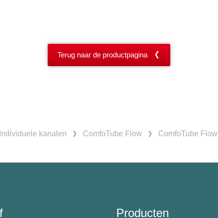
Terug naar de productpagina
Individuele kanalen
ComfoTube Flow
ComfoTube Flow 
f
Producten