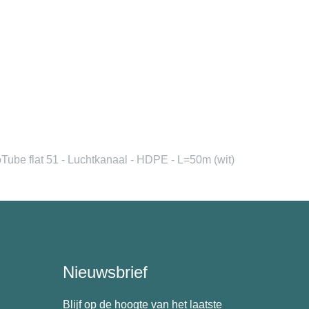
ube flat 51 - Luchtkanaal - HDPE - L=50m (wit)
Nieuwsbrief
Blijf op de hoogte van het laatste