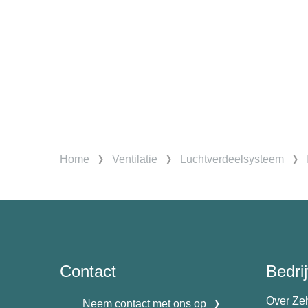
Home
Ventilatie
Luchtverdeelsysteem
Contact
Bedrij
Over Ze
Neem contact met ons op