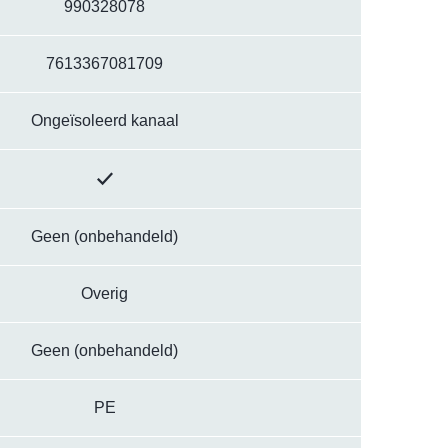
990328078
7613367081709
Ongeïsoleerd kanaal
Geen (onbehandeld)
Overig
Geen (onbehandeld)
PE