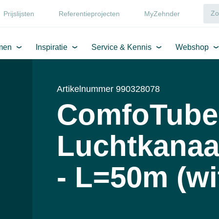
Prijslijsten
Referentieprojecten
MyZehnder
men
Inspiratie
Service & Kennis
Webshop
Artikelnummer 990328078
ComfoTube f
Luchtkanaa
- L=50m (wi