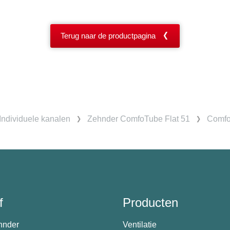
Terug naar de productpagina
Individuele kanalen
Zehnder ComfoTube Flat 51
ComfoT
f
Producten
hnder
Ventilatie