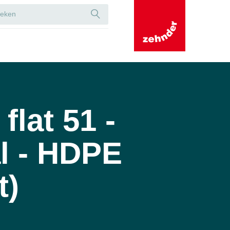
lat 51 -
l - HDPE
t)