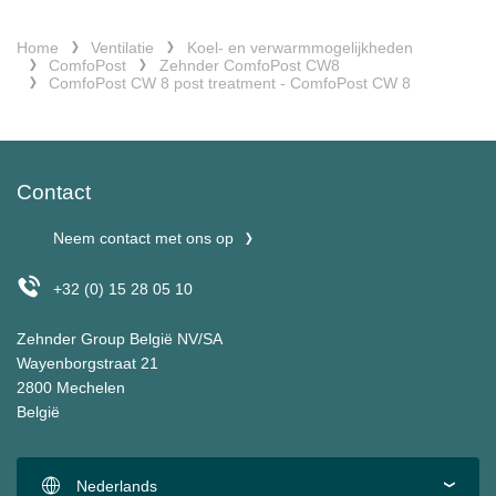
Home
Ventilatie
Koel- en verwarmmogelijkheden
ComfoPost
Zehnder ComfoPost CW8
ComfoPost CW 8 post treatment - ComfoPost CW 8
Contact
Neem contact met ons op
+32 (0) 15 28 05 10
Zehnder Group België NV/SA
Wayenborgstraat 21
2800 Mechelen
België
Nederlands