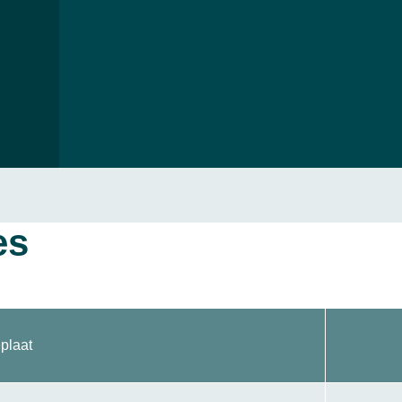
es
plaat