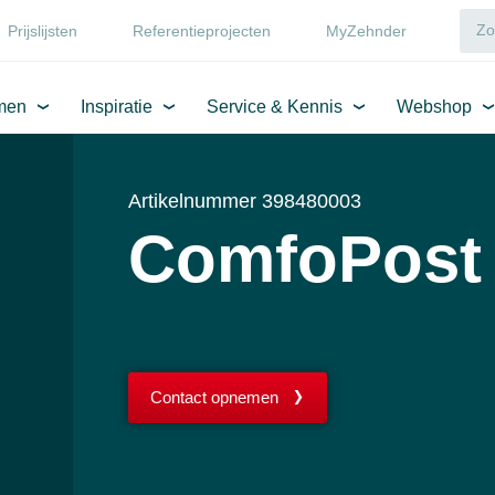
Prijslijsten
Referentieprojecten
MyZehnder
men
Inspiratie
Service & Kennis
Webshop
Artikelnummer 398480003
ComfoPost
Contact opnemen