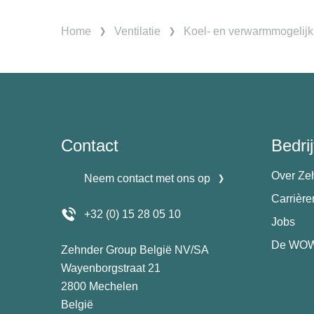
Home
Ventilatie
Koel- en verwarmmogelij
Contact
Bedrij
Over Ze
Neem contact met ons op
Carrièr
+32 (0) 15 28 05 10
Jobs
De WOW
Zehnder Group België NV/SA
Wayenborgstraat 21
2800 Mechelen
België