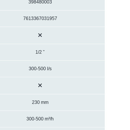
398480003
7613367031957
1/2 "
300-500 l/s
230 mm
300-500 m³/h