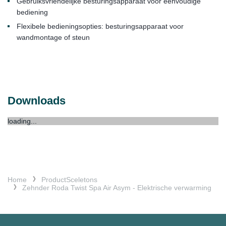
Gebruiksvriendelijke besturingsapparaat voor eenvoudige
bediening
Flexibele bedieningsopties: besturingsapparaat voor
wandmontage of steun
Downloads
loading...
Home
ProductSceletons
Zehnder Roda Twist Spa Air Asym - Elektrische verwarming