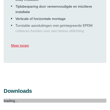
Tijdsbesparing door vereenvoudigde en intuïtieve
installatie
Verticale of horizontale montage
Turntable aansluitingen met geïntegreerde EPDM
rubberen banden voor een betere afdichting
Mogelijkheid om de rails aan alle zijden van de unit te
installeren dankzij de veelzijdigheid van de
Meer tonen
Silentblock haken
Eén unit, veel eenvoudige configuraties
Hoge prestaties
De beste afdichting zorgt voor maximale dichtheid
Geavanceerde motortechnologie zorgt voor laag
energieverbruik
De Constante luchtstroomtechnologie garandeert een
Downloads
gebalanceerd debiet en optimaal comfort
loading...
Aerodynamisch ontwerp zorgt voor een betere
luchtstroom zonder de interne druk te verhogen