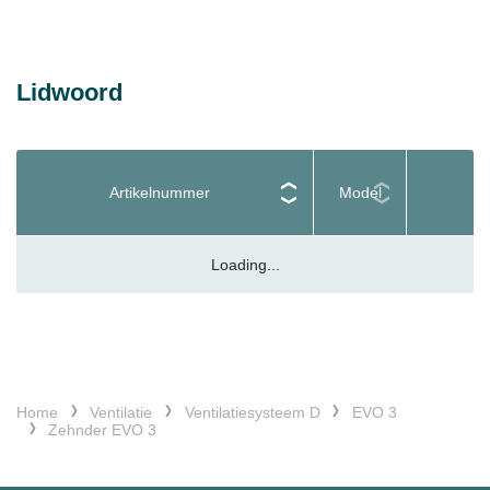
Verbeterd energierendement (tot 95%)
Verschillende bedieningsopties via
afstandsbediening, slimme domotica (KNX;
Lidwoord
MODBUS) of app
Passivhaus Instituut Certificering
Artikelnummer
Model
Loading...
Home
Ventilatie
Ventilatiesysteem D
EVO 3
Zehnder EVO 3