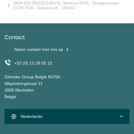
DGR-DIV-DN125/160-FIL-Venezia-9016 - Designrooster
CLRF/TVA - Venezia wit - DN160
Contact
Neem contact met ons op
+32 (0) 15 28 05 10
Zehnder Group België NV/SA
Wayenborgstraat 21
2800 Mechelen
België
Nederlands