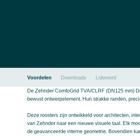
Voordelen
Downloads
Lidwoord
De Zehnder ComfoGrid TVA/CLRF (DN125 mm) Design
bewust ontwerpelement. Hun strakke randen, preciez
Deze roosters zijn ontwikkeld voor architecten, int
van Zehnder naar een nieuwe visuele taal. Elk mo
de geavanceerde interne geometrie. Bovendien kan