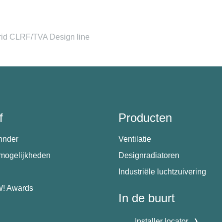
id CLRF/TVA Design line
f
Producten
hnder
Ventilatie
emogelijkheden
Designradiatoren
Industriële luchtzuivering
! Awards
In de buurt
Installer locator