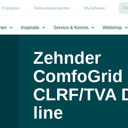
Prijslijsten
Referentieprojecten
MyZehnder
men
Inspiratie
Service & Kennis
Webshop
Zehnder
ComfoGrid
CLRF/TVA 
line