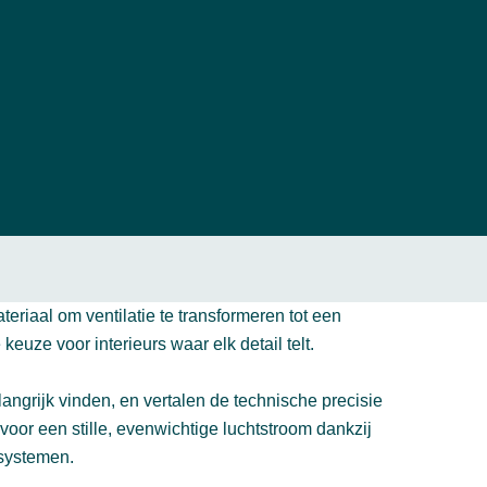
aal om ventilatie te transformeren tot een
uze voor interieurs waar elk detail telt.
langrijk vinden, en vertalen de technische precisie
or een stille, evenwichtige luchtstroom dankzij
esystemen.