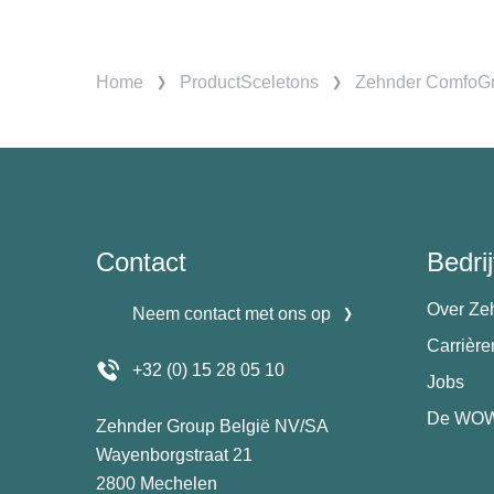
Home
ProductSceletons
Zehnder ComfoGr
Contact
Bedrij
Over Ze
Neem contact met ons op
Carrièr
+32 (0) 15 28 05 10
Jobs
De WOW
Zehnder Group België NV/SA
Wayenborgstraat 21
2800 Mechelen