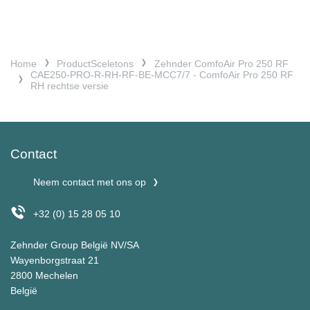
Home
ProductSceletons
Zehnder ComfoAir Pro 250 RF
CAE250-PRO-R-RH-RF-BE-MCC7/7 - ComfoAir Pro 250 RF
RH rechtse versie
Contact
Neem contact met ons op
+32 (0) 15 28 05 10
Zehnder Group België NV/SA
Wayenborgstraat 21
2800 Mechelen
België