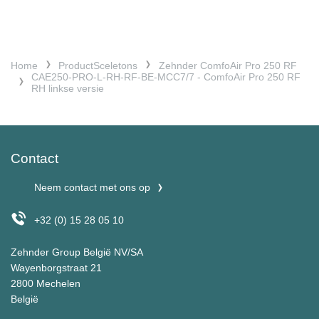
Home
ProductSceletons
Zehnder ComfoAir Pro 250 RF
CAE250-PRO-L-RH-RF-BE-MCC7/7 - ComfoAir Pro 250 RF
RH linkse versie
Contact
Neem contact met ons op
+32 (0) 15 28 05 10
Zehnder Group België NV/SA
Wayenborgstraat 21
2800 Mechelen
België