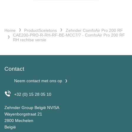
Home
ProductSceletons
Zehnder ComfoAir Pro 200 RF
CAE200-PRO-R-RH-RF-BE-MCC7/7 - ComfoAir Pro 200 RF
RH rechtse versie
Contact
Neem contact met ons op
+32 (0) 15 28 05 10
Zehnder Group België NV/SA
Wayenborgstraat 21
2800 Mechelen
België