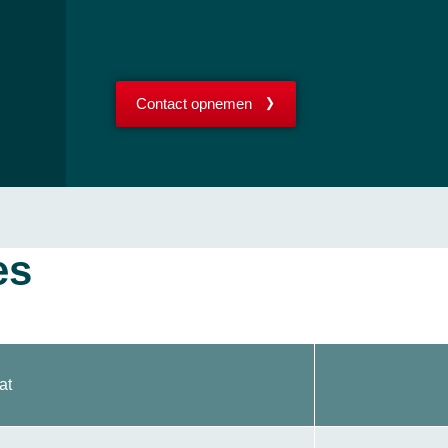
Contact opnemen
es
at