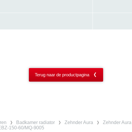
Terug naar de productpagina
ren
Badkamer radiator
Zehnder Aura
Zehnder Aura 
BEBZ-150-60/MQ-9005