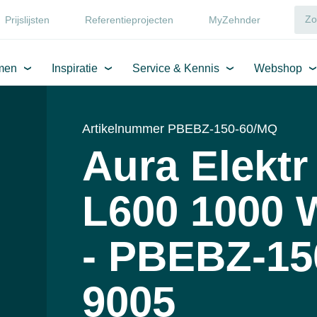
Prijslijsten
Referentieprojecten
MyZehnder
men
Inspiratie
Service & Kennis
Webshop
Artikelnummer PBEBZ-150-60/MQ
Aura Elektr
L600 1000 
- PBEBZ-15
9005