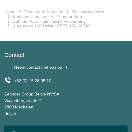
Home
Verwarmen & Koelen
Designradiatoren
Badkamer radiator
Zehnder Aura
Zehnder Aura - Elektrische verwarming
Aura elektr 1000 Watt - PBEZ-150-60/MQ
Contact
Neem contact met ons op
+32 (0) 15 28 05 10
Zehnder Group België NV/SA
Wayenborgstraat 21
2800 Mechelen
België